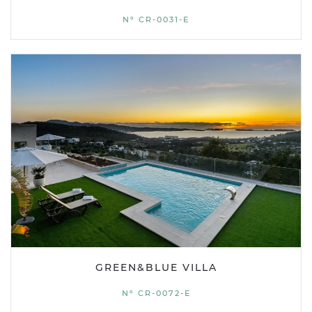
Nº CR-0031-E
GREEN&BLUE VILLA
Nº CR-0072-E